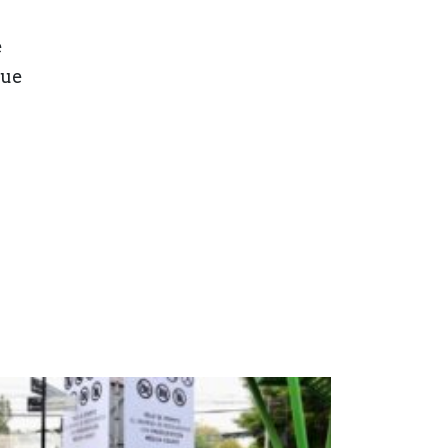
e
que