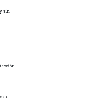
y sin
otección
oza.