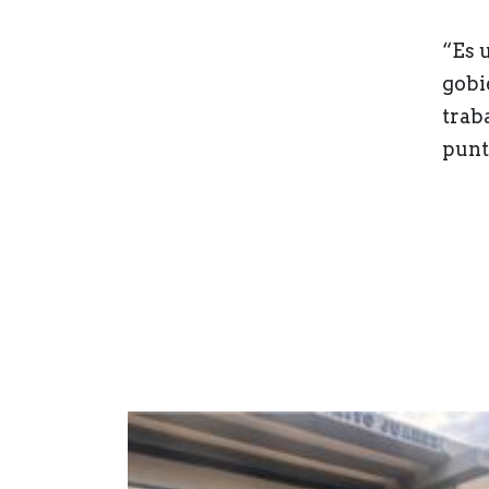
“Es 
gobi
trab
punt