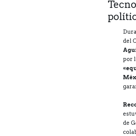
Tecno
políti
Dura
del 
Agu
por 
«equ
Méx
gara
Reco
estu
de G
cola