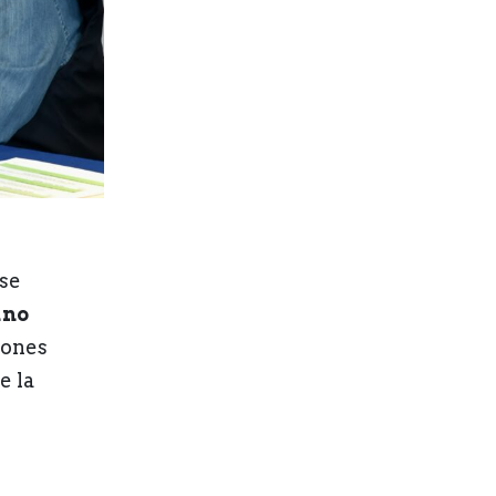
se
ano
iones
e la