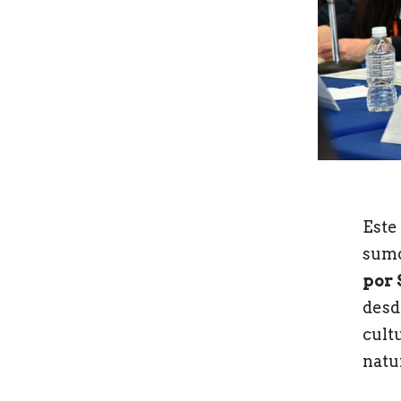
Este 
sumó
por 
desd
cult
natu