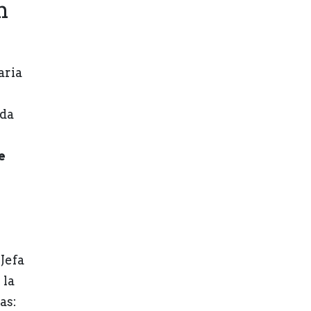
n
aria
ada
e
 Jefa
 la
as: