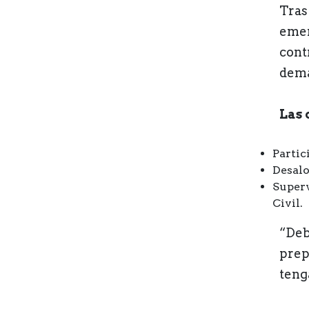
Tras 
emer
cont
dema
Las 
Partic
Desalo
Superv
Civil.
“Deb
prep
teng