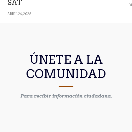
SAT
D
ABRIL 24, 2026
ÚNETE A LA
COMUNIDAD
Para recibir información ciudadana.