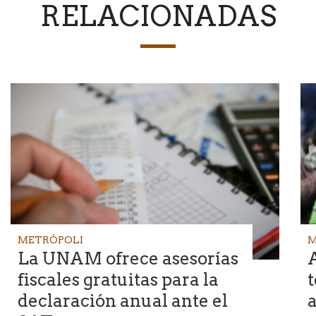
RELACIONADAS
METRÓPOLI
M
La UNAM ofrece asesorías
A
fiscales gratuitas para la
t
declaración anual ante el