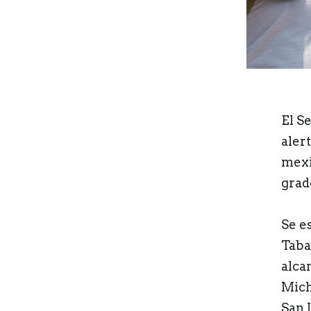
El S
aler
mexi
grad
Se e
Taba
alca
Mich
San 