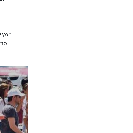
mayor
 no