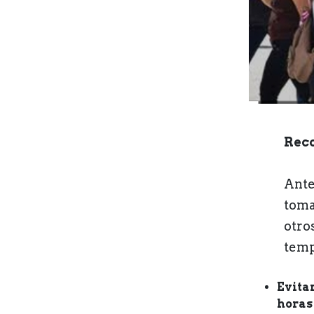
Reco
Ante
toma
otro
temp
Evita
horas 