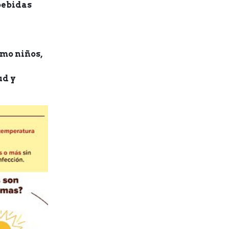
bebidas
omo niños,
ud y