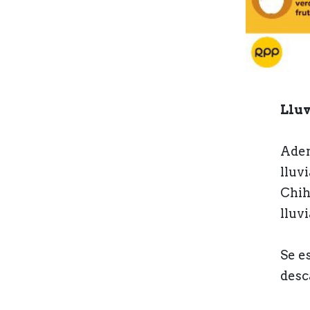
Lluv
Adem
lluv
Chih
lluv
Se e
desc