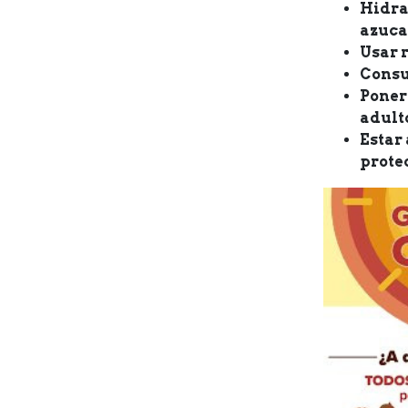
Hidra
azuca
Usar r
Consum
Poner
adult
Estar 
protec