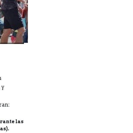
n
 y
ran:
rante las
as).