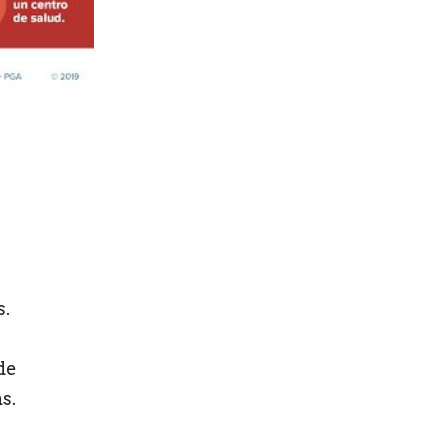
s.
de
s.