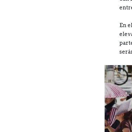
entre
En e
elev
part
será