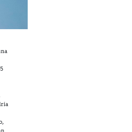
una
45
,
ría
o,
án