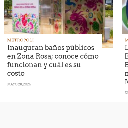
METRÓPOLI
M
Inauguran baños públicos
en Zona Rosa; conoce cómo
funcionan y cuál es su
B
costo
MAYO 28, 2026
EN