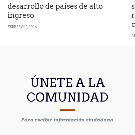
desarrollo de países de alto
s
ingreso
r
FEBRERO 10, 2026
M
ÚNETE A LA
COMUNIDAD
Para recibir información ciudadana.