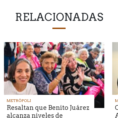
RELACIONADAS
METRÓPOLI
M
Resaltan que Benito Juárez
alcanza niveles de
A