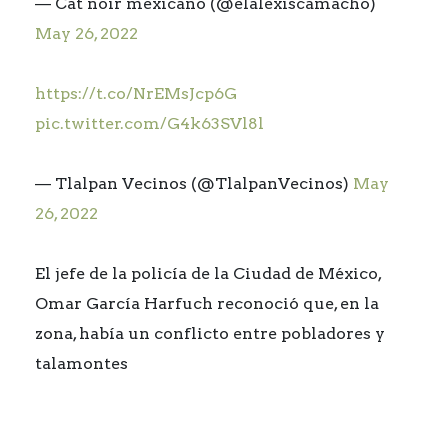
— Cat noir mexicano (@elalexiscamacho)
May 26, 2022
https://t.co/NrEMsJcp6G
pic.twitter.com/G4k63SVl8l
— Tlalpan Vecinos (@TlalpanVecinos)
May
26, 2022
El jefe de la policía de la Ciudad de México,
Omar García Harfuch reconoció que, en la
zona, había un conflicto entre pobladores y
talamontes