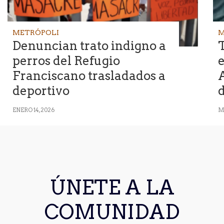
METRÓPOLI
M
Denuncian trato indigno a
T
perros del Refugio
e
Franciscano trasladados a
deportivo
ENERO 14, 2026
M
ÚNETE A LA
COMUNIDAD