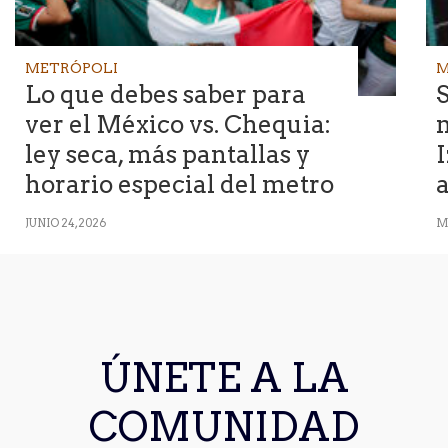
METRÓPOLI
M
Lo que debes saber para
ver el México vs. Chequia:
ley seca, más pantallas y
I
horario especial del metro
a
JUNIO 24, 2026
M
ÚNETE A LA
COMUNIDAD