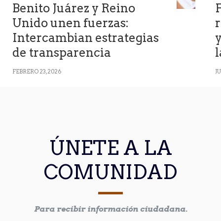
Benito Juárez y Reino
F
Unido unen fuerzas:
r
Intercambian estrategias
de transparencia
FEBRERO 23, 2026
JU
ÚNETE A LA
COMUNIDAD
Para recibir información ciudadana.