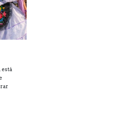
d está
e
brar