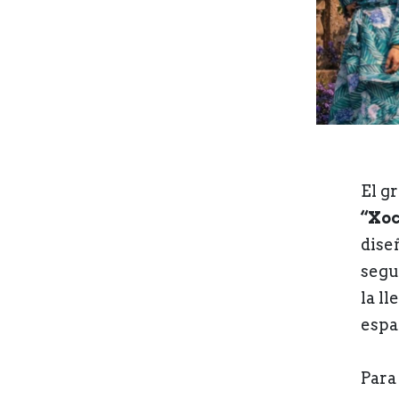
El g
“Xoc
dise
segu
la l
espa
Para 