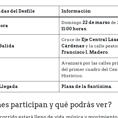
das del Desfile
Información
Domingo
22 de marzo
de 
Hora
11:00 horas
.
Cruce de
Eje Central Láz
Salida
Cárdenas
y la calle peato
Francisco I. Madero
.
Avanzará por las calles pr
del primer cuadro del Cen
Histórico.
 Llegada
Plaza de la Santísima
.
es participan y qué podrás ver?
ecorrido estará lleno de vida, música y movimiento