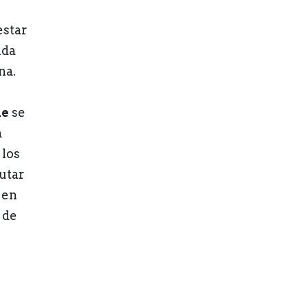
estar
nda
na.
ue
se
a
: los
utar
 en
 de