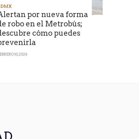
CDMX
Alertan por nueva forma
de robo en el Metrobús;
descubre cómo puedes
prevenirla
EBRERO 10, 2026
AD