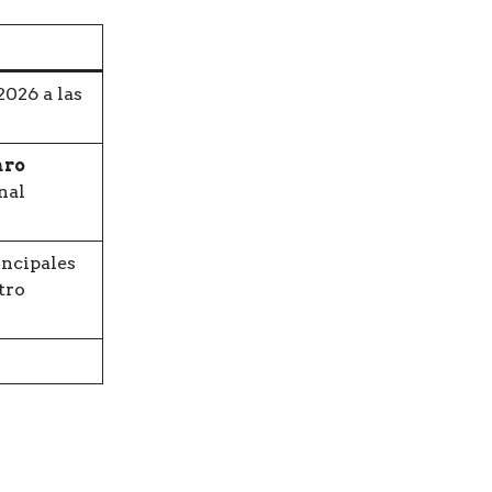
2026 a las
aro
nal
incipales
tro
.