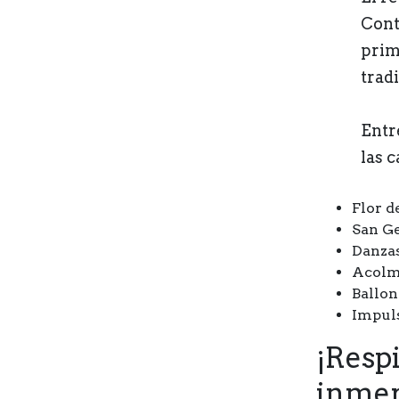
Cont
prim
trad
Entr
las 
Flor d
San G
Danza
Acol
Ballo
Impul
¡Resp
inmer