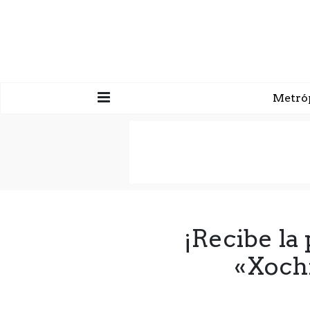
Metró
¡Recibe la
«Xochi