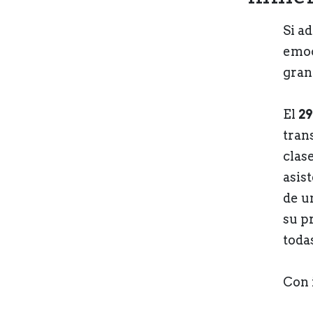
Si a
emoc
gran
El
29
tran
clas
asis
de u
su p
todas
Con 