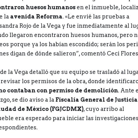
ontraron huesos humanos
en el inmueble, locali
e la
avenida Reforma
. «Le envié las pruebas a
sandra Rojo de la Vega y fue inmediatamente al lug
do llegaron encontraron huesos humanos, pero n
eos porque ya los habían escondido; serán los peri
nes digan de dónde salieron”, comentó Ceci Flores
de la Vega detalló que su equipo se trasladó al lug
 revisar los permisos de la obra, donde identificar
no contaban con permiso de demolición
. Ante 
zgo, se dio aviso a la
Fiscalía General de Justicia
iudad de México (FGJCDMX)
, cuyo arribo al
eble era esperado para iniciar las investigacione
espondientes.