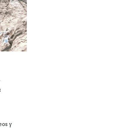
a
eos y