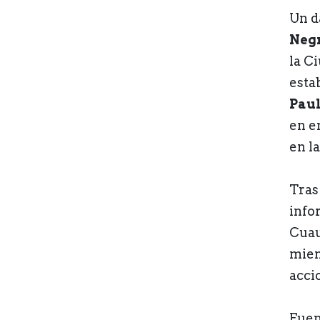
Un d
Neg
la C
esta
Paul
en e
en la
Tras
info
Cua
mien
acci
Fuen