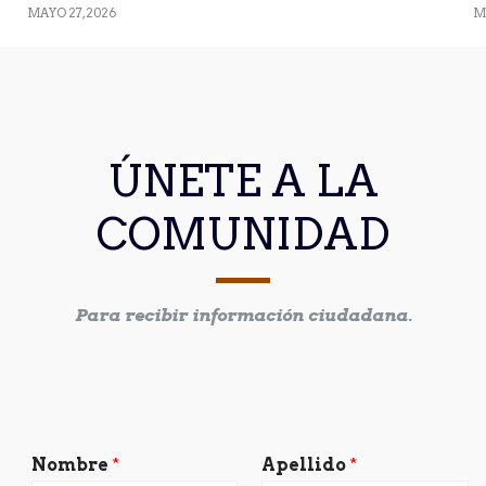
MAYO 27, 2026
M
ÚNETE A LA
COMUNIDAD
Para recibir información ciudadana.
Nombre
*
Apellido
*