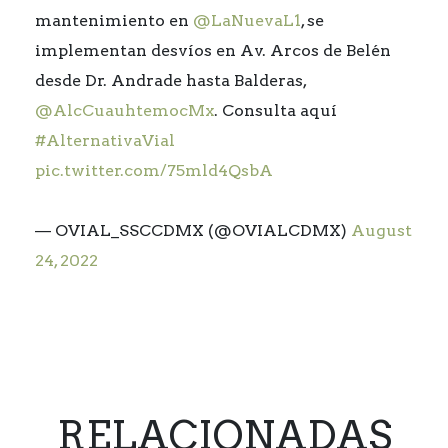
mantenimiento en
@LaNuevaL1
, se
implementan desvíos en Av. Arcos de Belén
desde Dr. Andrade hasta Balderas,
@AlcCuauhtemocMx
. Consulta aquí
#AlternativaVial
pic.twitter.com/75mld4QsbA
— OVIAL_SSCCDMX (@OVIALCDMX)
August
24, 2022
RELACIONADAS