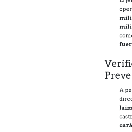
El je
oper
mili
mili
como
fuer
Verif
Preve
A pe
direc
Jaim
cast
cará