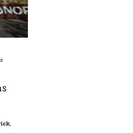
es
as
rick
,