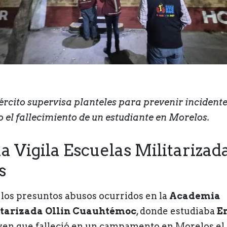
jército supervisa planteles para prevenir incident
 el fallecimiento de un estudiante en Morelos.
a Vigila Escuelas Militarizad
s
 los presuntos abusos ocurridos en la
Academia
tarizada Ollin Cuauhtémoc
, donde estudiaba
E
oven que falleció en un campamento en Morelos el