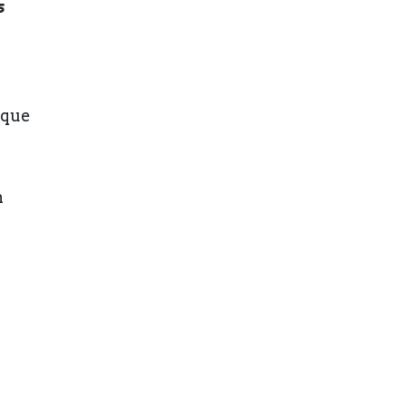
s
 que
n