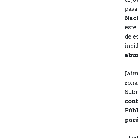
pasa
Naci
este 
de e
inci
abu
Jaim
zona
Subr
cont
Públ
pará