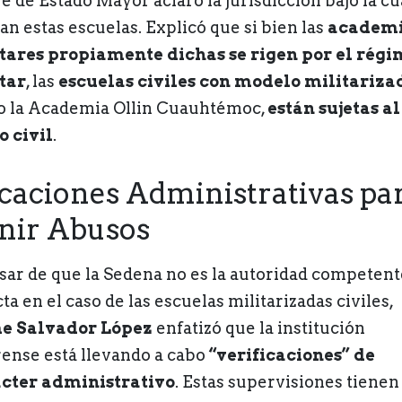
fe de Estado Mayor aclaró la jurisdicción bajo la cu
an estas escuelas. Explicó que si bien las
academi
tares propiamente dichas se rigen por el rég
tar
, las
escuelas civiles con modelo militariza
 la Academia Ollin Cuauhtémoc,
están sujetas al
o civil
.
icaciones Administrativas pa
nir Abusos
sar de que la Sedena no es la autoridad competent
ta en el caso de las escuelas militarizadas civiles,
e Salvador López
enfatizó que la institución
rense está llevando a cabo
“verificaciones” de
cter administrativo
. Estas supervisiones tienen