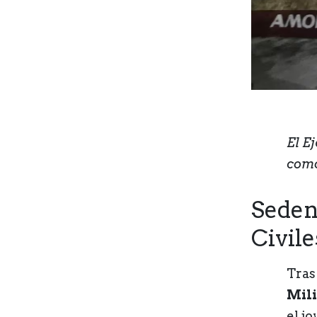
El E
como
Seden
Civile
Tras
Mili
el j