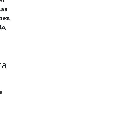
al
as
imen
do
,
ra
e