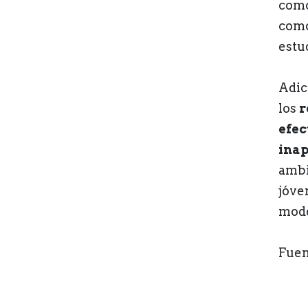
como
como
estu
Adic
los
r
efec
inap
ambi
jóve
mode
Fuen