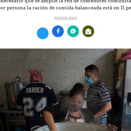
s necesario que se amplíe la red de comedores comunitar
or persona la ración de comida balanceada está en 11 p
JULIO 19, 2022