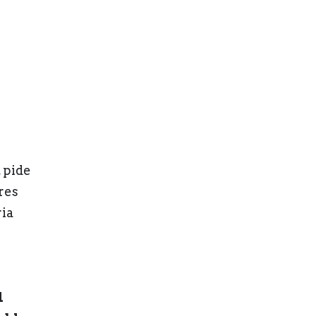
 pide
res
ria
l