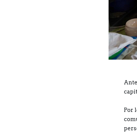
Ante
capi
Por 
comu
pers