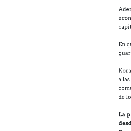
Adem
econ
capit
En q
guar
Nora
a la
comu
de lo
La p
desd