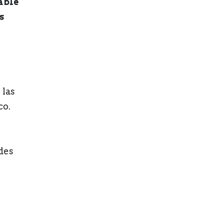
able
s
 las
co.
des