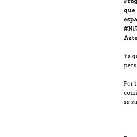
Prog
que 
espa
#NiU
Azte
Ya q
pers
Por 
comi
se s