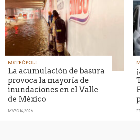
METRÓPOLI
M
La acumulación de basura
¡
provoca la mayoría de
inundaciones en el Valle
F
de México
p
MAYO 14, 2026
F