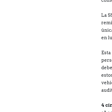
como
La S
remi
únic
en l
Esta 
pers
debe
esto
vehíc
audi
4 ci