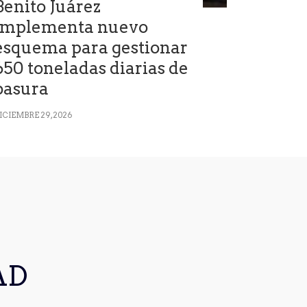
Benito Juárez
implementa nuevo
esquema para gestionar
650 toneladas diarias de
basura
ICIEMBRE 29, 2026
AD