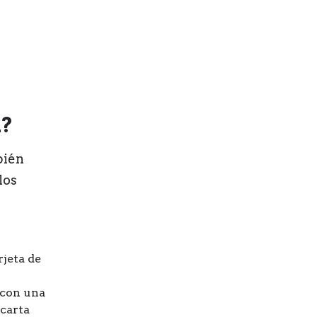
n?
bién
los
rjeta de
 con una
carta