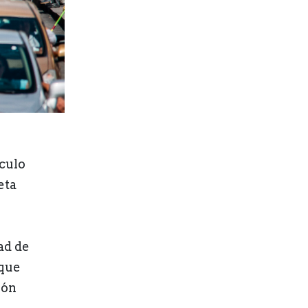
ículo
eta
ad de
 que
lón