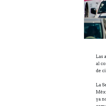
Las 
al co
de c
La S
Méxi
ya n