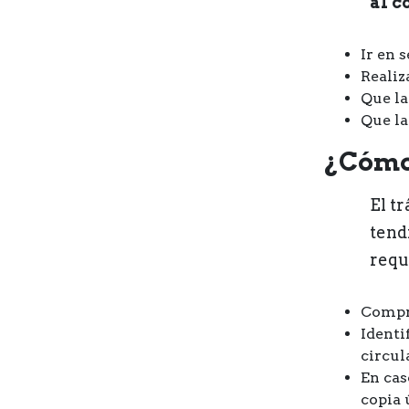
al c
Ir en 
Realiz
Que la
Que la
¿Cómo 
El t
tendr
requ
Compro
Identi
circul
En cas
copia 