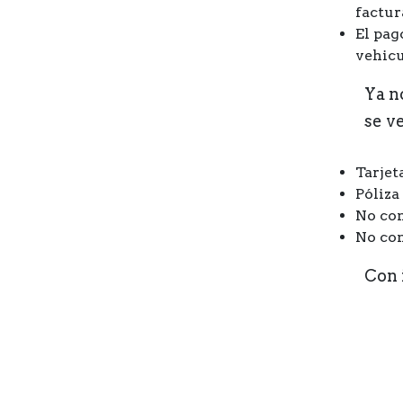
factur
El pag
vehicu
Ya n
se ve
Tarjet
Póliza
No con
No con
Con 