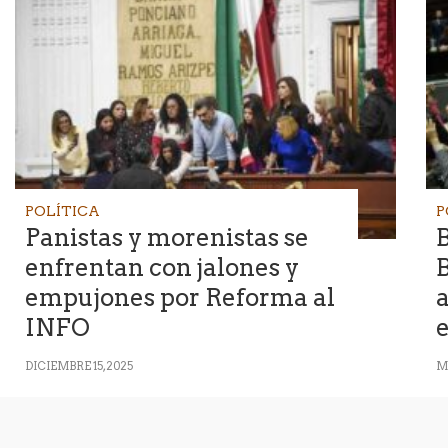
POLÍTICA
P
Panistas y morenistas se
B
enfrentan con jalones y
B
empujones por Reforma al
INFO
e
DICIEMBRE 15, 2025
M