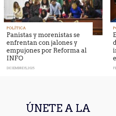
POLÍTICA
P
Panistas y morenistas se
enfrentan con jalones y
d
empujones por Reforma al
INFO
DICIEMBRE 15, 2025
FE
ÚNETE A LA