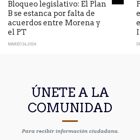
Bloqueo legislativo: El Plan
P
B se estanca por falta de
e
acuerdos entre Morena y
el PT
MARZO 24, 2026
DI
ÚNETE A LA
COMUNIDAD
Para recibir información ciudadana.