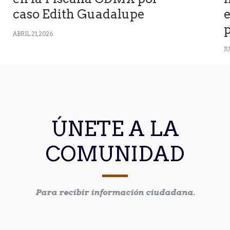
caso Edith Guadalupe
e
ABRIL 21, 2026
JU
ÚNETE A LA
COMUNIDAD
Para recibir información ciudadana.