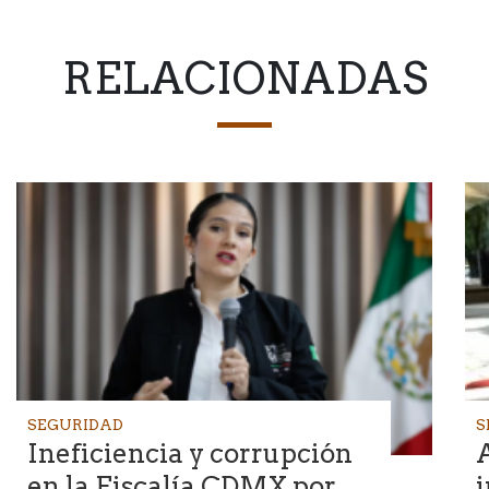
RELACIONADAS
SEGURIDAD
S
Ineficiencia y corrupción
en la Fiscalía CDMX por