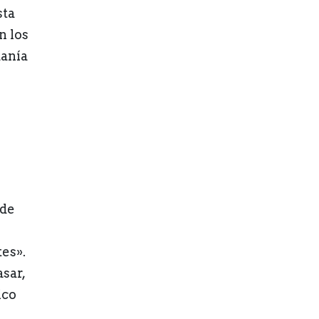
sta
n los
danía
 de
es».
sar,
ico