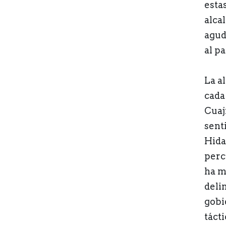
estas
alca
agud
al pa
La a
cada
Cuaj
sent
Hida
perc
ha m
deli
gobi
tácti