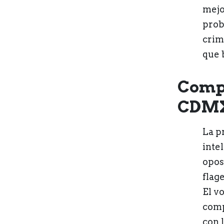
mejo
prob
crim
que 
Compa
CDM
La pr
intel
opos
flag
El v
comp
con 