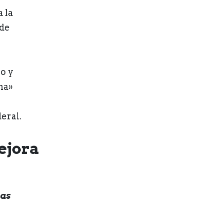
 la
 de
o y
ma»
eral.
ejora
ías