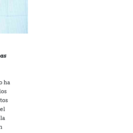
ías
o ha
dos
tos
el
la
n