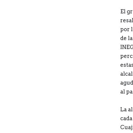
El g
resa
por 
de l
INEG
perc
estas
alca
agud
al pa
La a
cada
Cuaj