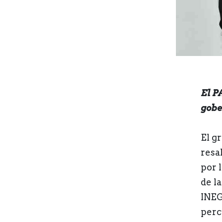
El P
gobe
El g
resa
por 
de l
INEG
perc