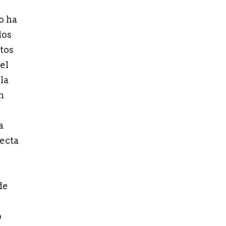
o ha
dos
tos
el
la
n
a
ecta
de
o