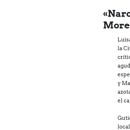
«Narc
Moren
Luis
la C
crít
agud
espe
y Ma
azot
el c
Guti
local