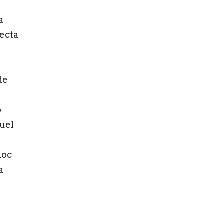
a
ecta
de
o
guel
moc
a