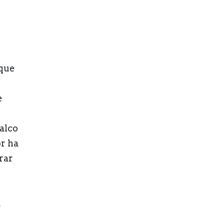
 que
e
alco
r ha
rar
a