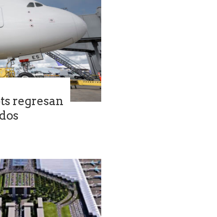
ots regresan
idos