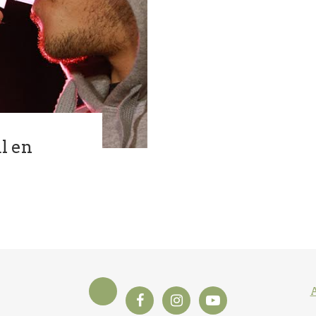
l en
A