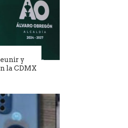
reunir y
s en la CDMX