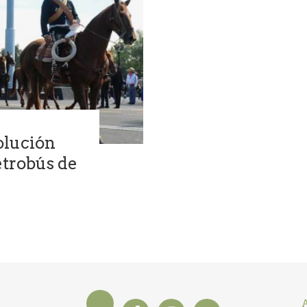
volución
etrobús de
A