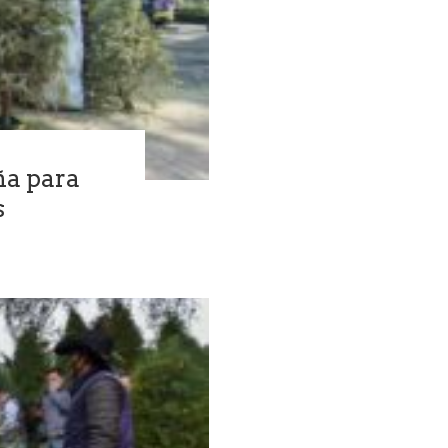
ña para
s