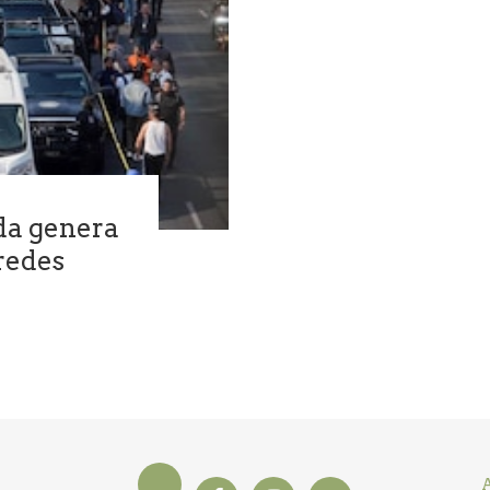
da genera
redes
A