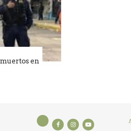
s muertos en
A