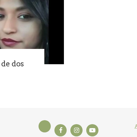
 de dos
A