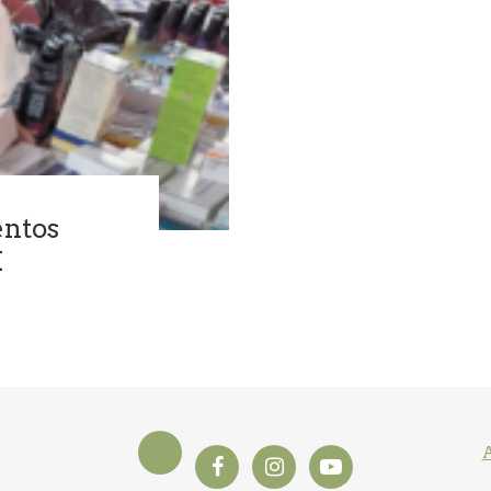
entos
X
A