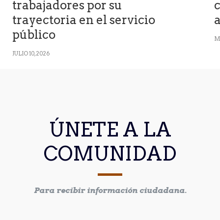
trabajadores por su
c
trayectoria en el servicio
a
público
M
JULIO 10, 2026
ÚNETE A LA
COMUNIDAD
Para recibir información ciudadana.