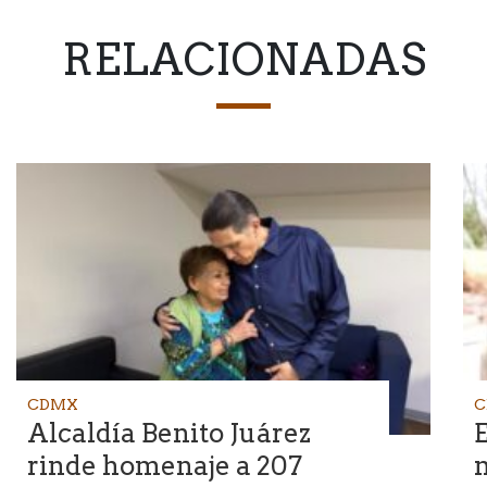
RELACIONADAS
CDMX
C
Alcaldía Benito Juárez
E
rinde homenaje a 207
m