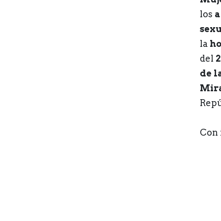
los
a
sexu
la
ho
del
2
de l
Mir
Repú
Con 