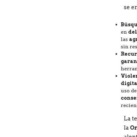
se e
Búsqu
en
del
las
ag
sin re
Recur
garan
herram
Violen
digita
uso d
conse
recien
La t
la
Or
alen