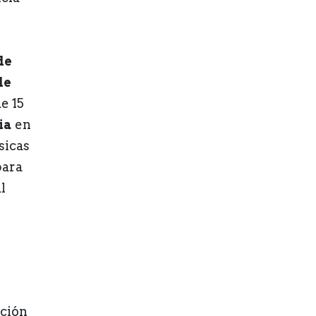
de
de
e 15
ia
en
sicas
para
l
ución