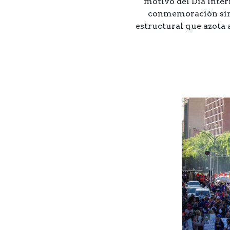
motivo del Día Inter
conmemoración simb
estructural que azota 