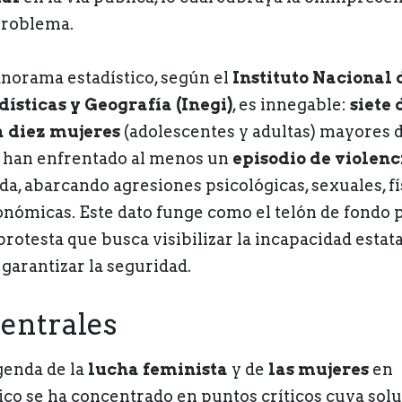
problema.
anorama estadístico, según el
Instituto Nacional 
dísticas y Geografía (Inegi)
, es innegable:
siete 
 diez mujeres
(adolescentes y adultas) mayores d
 han enfrentado al menos un
episodio de violenc
ida, abarcando agresiones psicológicas, sexuales, fí
onómicas. Este dato funge como el telón de fondo 
protesta que busca visibilizar la incapacidad estata
 garantizar la seguridad.
Centrales
genda de la
lucha feminista
y de
las mujeres
en
co se ha concentrado en puntos críticos cuya sol