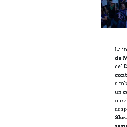
La i
de 
del
D
cont
simb
un
c
movi
desp
She
sexu