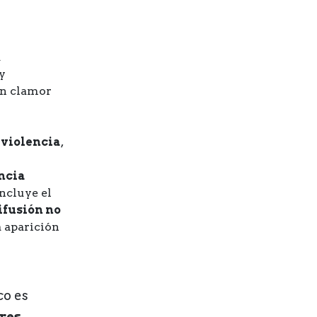
a
y
n clamor
 violencia
,
ncia
incluye el
ifusión no
la aparición
co es
res