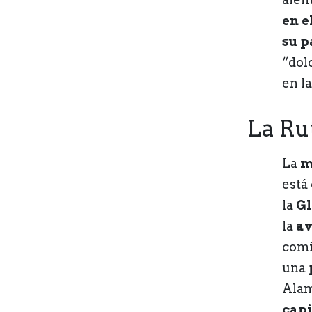
en 
su p
“dol
en l
La Rut
La
m
está
la
Gl
la
av
comi
una
Alam
capi