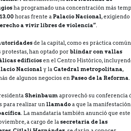
gios
ha programado una concentración más tem
13.00
horas frente a
Palacio Nacional
, exigiendo
erecho a vivir libres de violencia”
.
autoridades
de la capital, como es práctica común
s protestas, han optado por
blindar con vallas
licas edificios
en el Centro Histórico, incluyend
lacio Nacional
y la
Catedral metropolitana
,
ás de algunos negocios en
Paseo de la Reforma
.
residenta
Sheinbaum
aprovechó su conferencia 
s para realizar un
llamado
a que la manifestación
pacífica
. La mandataria también anunció que este
oviembre, a cargo de la
secretaria de las
eres
,
Citlali Hernández
, se darán a conocer