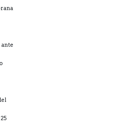
prana
 ante
o
del
 25