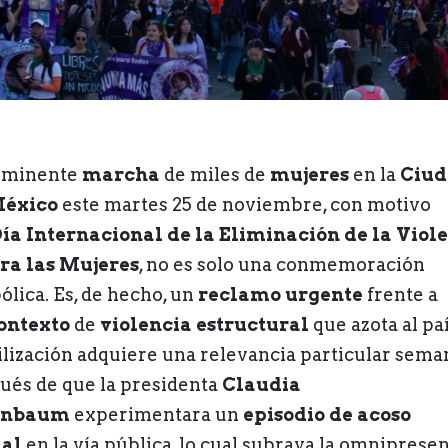
nminente
marcha
de miles de
mujeres
en la
Ciud
México
este martes 25 de noviembre, con motivo
ía Internacional de la Eliminación de la Viol
ra las Mujeres
, no es solo una conmemoración
ólica. Es, de hecho, un
reclamo urgente
frente a
ontexto
de
violencia estructural
que azota al paí
lización adquiere una relevancia particular sema
ués de que la presidenta
Claudia
inbaum
experimentara un
episodio de acoso
al
en la vía pública, lo cual subraya la omniprese