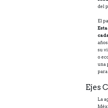
del 
El p
Esta
cada
años
su v
o ec
una 
para
Ejes 
La a
Méxi