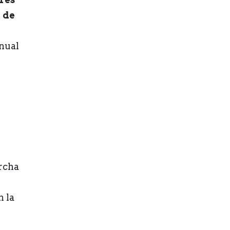
 de
nual
archa
n la