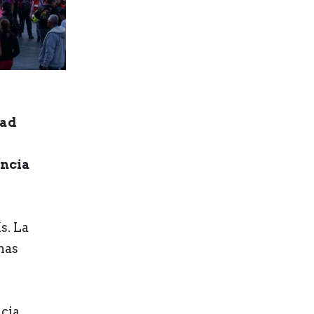
ad
encia
s. La
nas
ncia