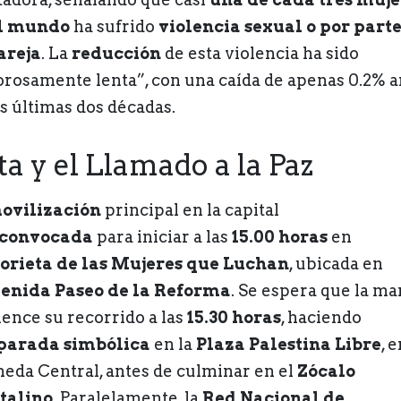
el mundo
ha sufrido
violencia sexual o por parte
areja
. La
reducción
de esta violencia ha sido
orosamente lenta”, con una caída de apenas 0.2% a
as últimas dos décadas.
a y el Llamado a la Paz
ovilización
principal en la capital
convocada
para iniciar a las
15.00 horas
en
orieta de las Mujeres que Luchan
, ubicada en
enida Paseo de la Reforma
. Se espera que la m
ence su recorrido a las
15.30 horas
, haciendo
parada simbólica
en la
Plaza Palestina Libre
, e
eda Central, antes de culminar en el
Zócalo
talino
. Paralelamente, la
Red Nacional de