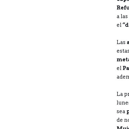
Refu
a las
el
“d
Las
esta
metá
el
Pa
adem
La p
lune
sea
de n
Muj