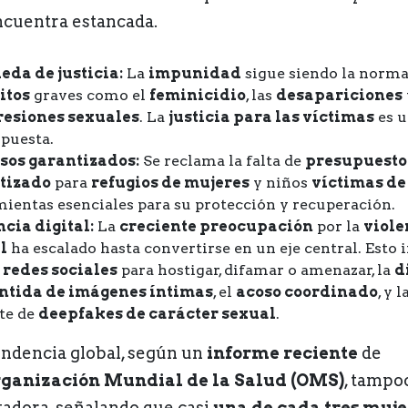
ncuentra estancada.
eda de justicia:
La
impunidad
sigue siendo la norm
itos
graves como el
feminicidio
, las
desapariciones
resiones sexuales
. La
justicia para las víctimas
es u
spuesta.
sos garantizados:
Se reclama la falta de
presupuesto
tizado
para
refugios de mujeres
y niños
víctimas de
ientas esenciales para su protección y recuperación.
cia digital:
La
creciente preocupación
por la
viole
l
ha escalado hasta convertirse en un eje central. Esto 
e
redes sociales
para hostigar, difamar o amenazar, la
d
ntida de imágenes íntimas
, el
acoso coordinado
, y 
te de
deepfakes de carácter sexual
.
endencia global, según un
informe reciente
de
ganización Mundial de la Salud (OMS)
, tampo
tadora, señalando que casi
una de cada tres muje