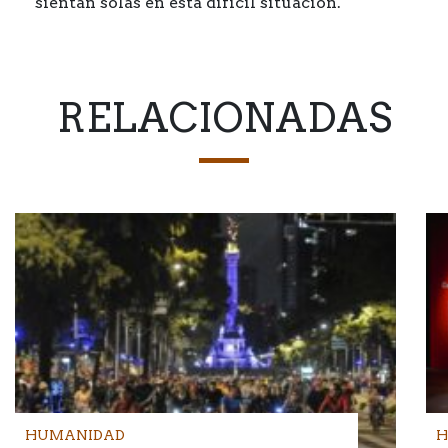
sientan solas en esta difícil situación.
RELACIONADAS
HUMANIDAD
H