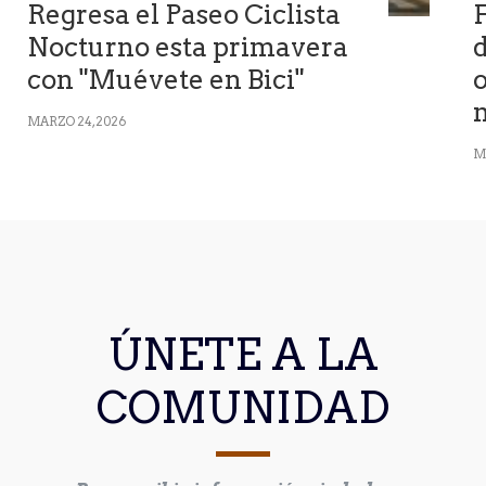
Regresa el Paseo Ciclista
F
Nocturno esta primavera
d
con "Muévete en Bici"
o
MARZO 24, 2026
M
ÚNETE A LA
COMUNIDAD