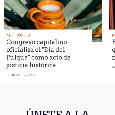
METRÓPOLI
M
Congreso capitalino
oficializa el "Día del
Pulque" como acto de
n
justicia histórica
AB
DICIEMBRE 23, 2025
ÚNETE A LA