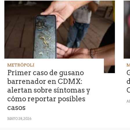
METRÓPOLI
M
Primer caso de gusano
barrenador en CDMX:
d
alertan sobre síntomas y
cómo reportar posibles
AB
casos
MAYO 28, 2026