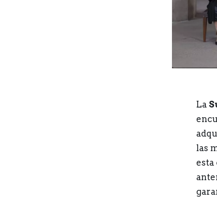
La
S
encu
adqu
las 
esta
ante
garan