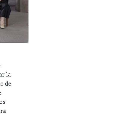
e
r la
so de
e
es
ara