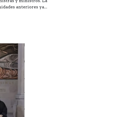
nistras y ministros. La
dades anteriores ya...