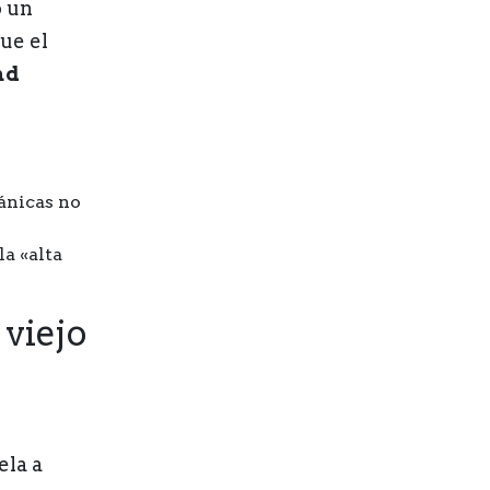
ó un
ue el
ad
ánicas no
la «alta
 viejo
ela a