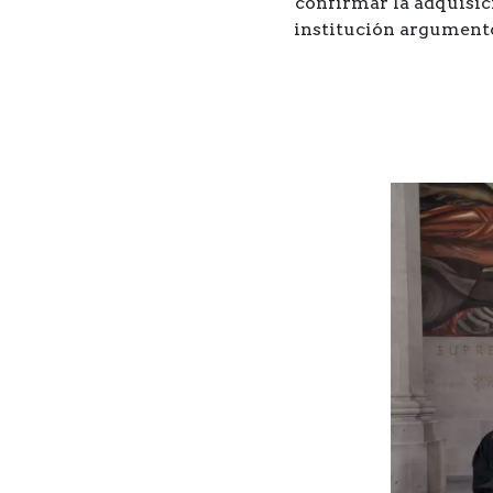
confirmar la adquisici
institución argumentó