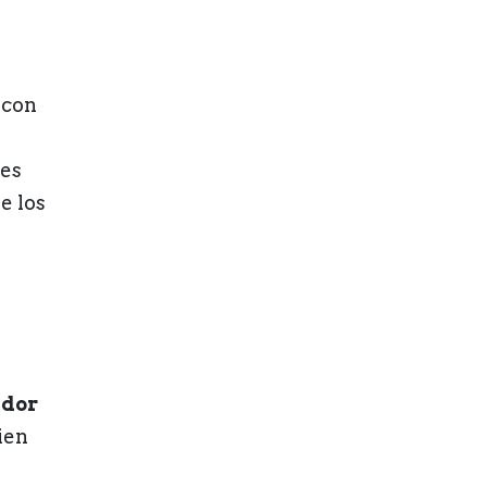
 con
nes
e los
ador
ien