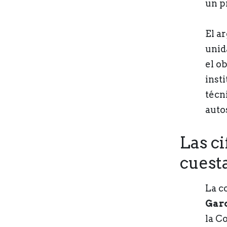
un p
El a
unid
el o
inst
técn
auto
Las ci
cuest
La c
Garc
la C