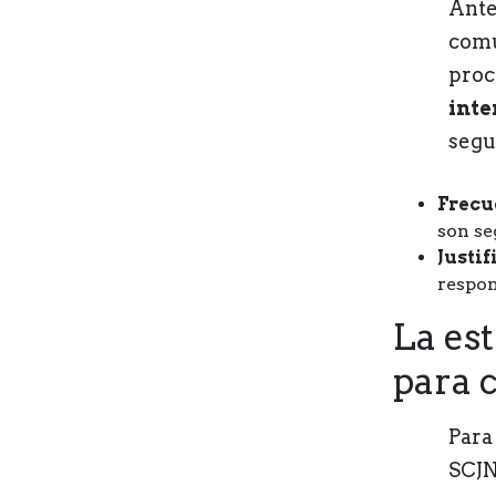
Ante 
comu
proc
inte
segu
Frecu
son se
Justif
respon
La est
para 
Para
SCJN