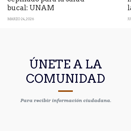
bucal: UNAM
MARZO 24, 2026
JU
ÚNETE A LA
COMUNIDAD
Para recibir información ciudadana.