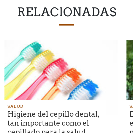
RELACIONADAS
SALUD
S
Higiene del cepillo dental,
tan importante como el
e
cepillado para la salud