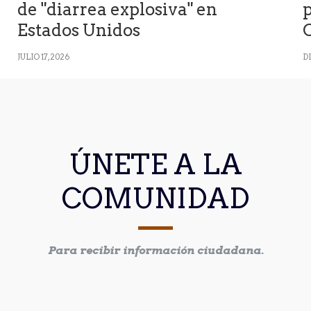
de "diarrea explosiva" en
p
Estados Unidos
JULIO 17, 2026
D
ÚNETE A LA
COMUNIDAD
Para recibir información ciudadana.