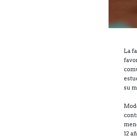
La f
favo
comu
estu
su m
Mode
cont
meno
12 a