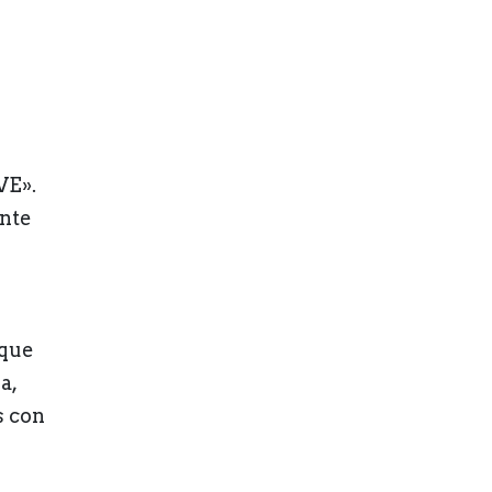
VE».
ante
 que
a,
s con