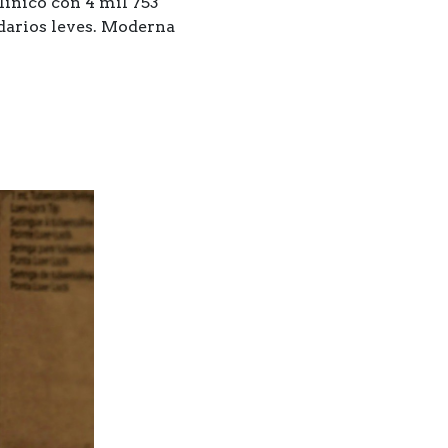
línico con 4 mil 753
ndarios leves. Moderna