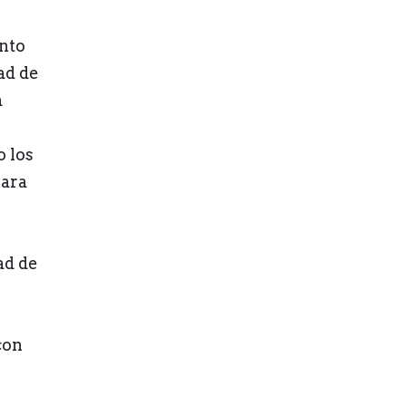
nto
ad de
a
 los
para
ad de
con