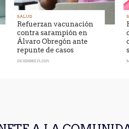
SALUD
Refuerzan vacunación
contra sarampión en
Álvaro Obregón ante
repunte de casos
DICIEMBRE 23, 2025
M
NETE A LA COMUNID