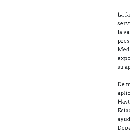
La f
serv
la v
pres
Medi
expo
su a
De m
apli
Hast
Esta
ayuda
Depa