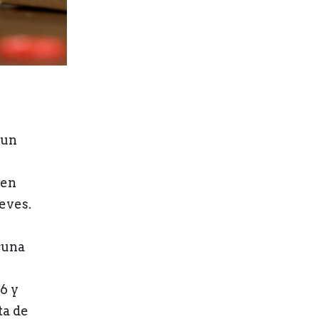
 un
 en
eves.
cuna
6 y
ta de