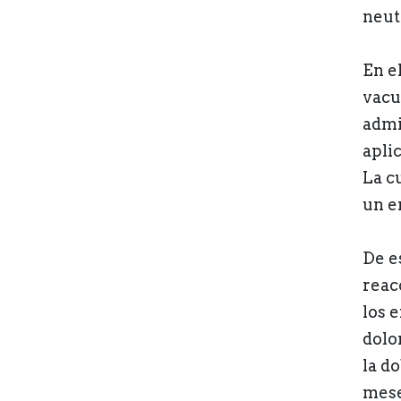
neut
En e
vacu
admi
apli
La c
un e
De e
reac
los 
dolo
la d
mese