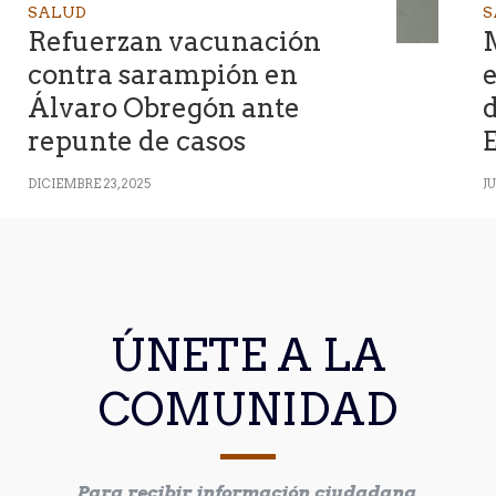
SALUD
S
Refuerzan vacunación
contra sarampión en
e
Álvaro Obregón ante
d
repunte de casos
DICIEMBRE 23, 2025
JU
ÚNETE A LA
COMUNIDAD
Para recibir información ciudadana.