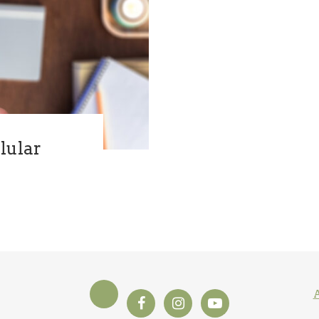
elular
A